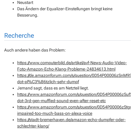
Neustart
Das Ändern der Equalizer-Einstellungen bringt keine
Besserung.
Recherche
Auch andere haben das Problem:
https://www.computerbild.de/artikel/avf-News-Audio-Video-
Foto-Amazon-Echo-Klang-Probleme-24834613.html
https://de.amazonforum.com/s/question/0D54P00006zSnM9SA
dot-pl%C3%B6tzlich-sehr-dumpf
Jemand sagt, dass es am Netzteil liegt.
https://www.amazonforum.com/s/question/0D54P00006zSufSS
dot-3rd-gen-muffled-sound-even-after-reset-etc
https://www.amazonforum.com/s/question/0D54P00006zStgmS
impaired-too-much-bass-on-alexa-voice
https://stadt-bremerhaven.de/amazon-echo-dumpfer-oder-
schlechter-klang/