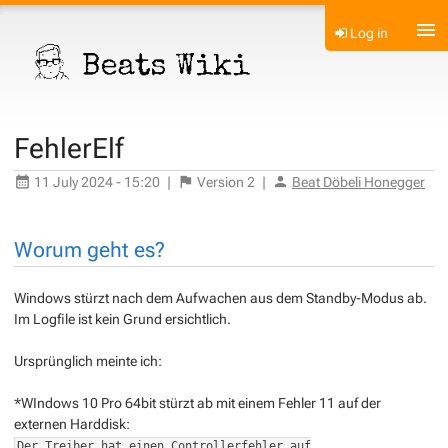
Log in
FehlerElf
11 July 2024 - 15:20
|
Version
2
|
Beat Döbeli Honegger
Worum geht es?
Windows stürzt nach dem Aufwachen aus dem Standby-Modus ab.
Im Logfile ist kein Grund ersichtlich.
Ursprünglich meinte ich:
*WIndows 10 Pro 64bit stürzt ab mit einem Fehler 11 auf der
externen Harddisk:
Der Treiber hat einen Controllerfehler auf