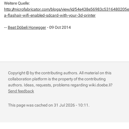
Weitere Quelle:
http://microfabricator.com/blogs/view/id/54e438e56983c5316480205e
a-flashair-wifi-enabled-sdcard-with-your-3d-printer
--
Beat Döbeli Honegger
- 09 Oct 2014
Copyright © by the contributing authors. All material on this
collaboration platform is the property of the contributing
authors.
Ideas, requests, problems regarding wiki.doebe.li?
Send feedback
This page was cached on 31 Jul 2026 - 10:11.