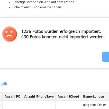
Benötigt Companion-App auf dem iPhone
Scheint auch Probleme zu haben:
istik
r
Anzahl PC
Anzahl iPhoneSave
Anzahl iCloud
Bemerkungen
8
ging ohne Fehler