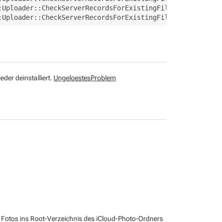
:Uploader::CheckServerRecordsForExistingFile   *** WARNI
er deinstalliert.
UngeloestesProblem
e Fotos ins Root-Verzeichnis des iCloud-Photo-Ordners