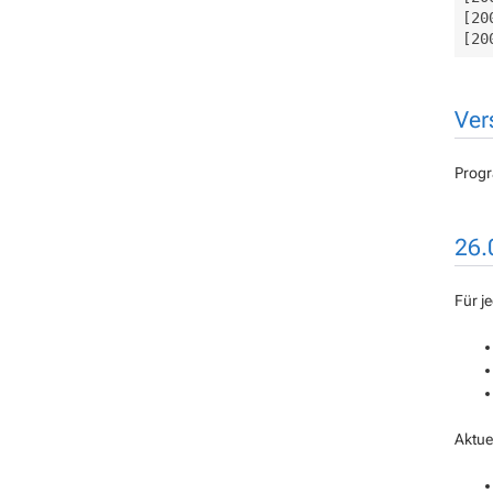
[20
Ver
Progr
26.
Für j
Aktue