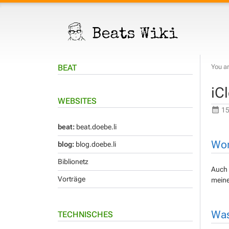
BEAT
You ar
iC
WEBSITES
15
beat:
beat.doebe.li
Wor
blog:
blog.doebe.li
Biblionetz
Auch 
Vorträge
meine
Was
TECHNISCHES