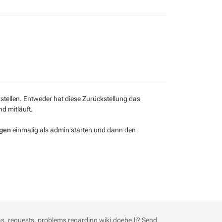
stellen. Entweder hat diese Zurückstellung das
d mitläuft.
ngen
einmalig als admin starten und dann den
s, requests, problems regarding wiki.doebe.li?
Send