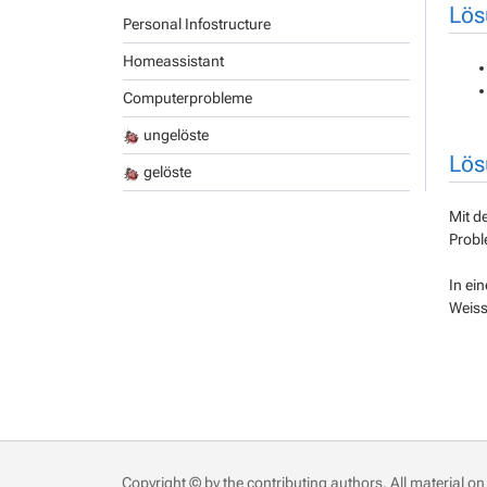
Lös
Personal Infostructure
Homeassistant
Computerprobleme
ungelöste
Lös
gelöste
Mit d
Probl
In ei
Weiss
Copyright © by the contributing authors. All material on 