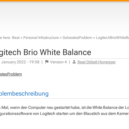
e here:
Beat
»
Personal Infostructure
»
GeloestesProblem
»
LogitechBrioWhiteB
gitech Brio White Balance
 January 2022 - 19:58
|
Version
4
|
Beat Döbeli Honegger
stesProblem
blembeschreibung
 Mal, wenn den Computer neu gestartet habe, ist die White Balance der Lo
gurationssoftware von Logitech starten um den Blaustich aus dem Kamera