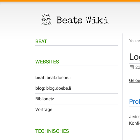
BEAT
You ar
Lo
WEBSITES
22
beat:
beat.doebe.li
Geloe
blog:
blog.doebe.li
Biblionetz
Pro
Vorträge
Jedes
Konfi
TECHNISCHES