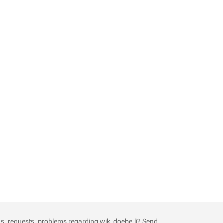
s, requests, problems regarding wiki.doebe.li?
Send