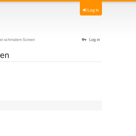
Log in
bei schmalem Screen
Log in
een