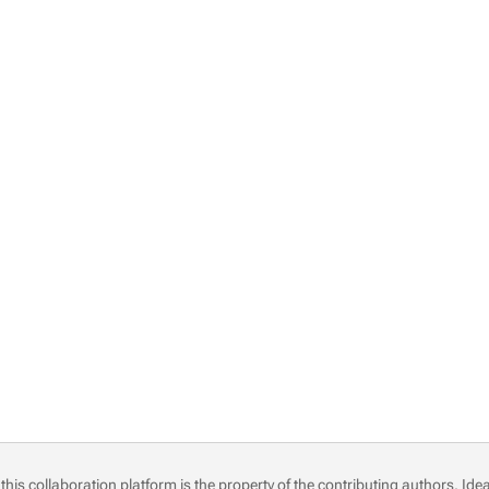
this collaboration platform is the property of the contributing authors.
Idea