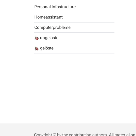
Personal Infostructure
Homeassistant
Computerprobleme
ungelöste
gelöste
Copyright © by the contributing authors. All material on 