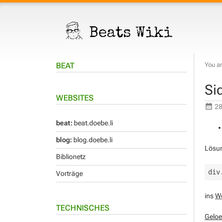
BEAT
You ar
Si
WEBSITES
28
beat:
beat.doebe.li
blog:
blog.doebe.li
Lösu
Biblionetz
Vorträge
ins
W
TECHNISCHES
Geloe