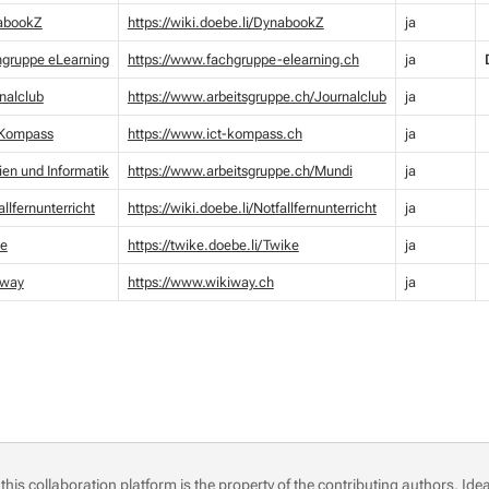
abookZ
https://wiki.doebe.li/DynabookZ
ja
gruppe eLearning
https://www.fachgruppe-elearning.ch
ja
nalclub
https://www.arbeitsgruppe.ch/Journalclub
ja
-Kompass
https://www.ict-kompass.ch
ja
en und Informatik
https://www.arbeitsgruppe.ch/Mundi
ja
allfernunterricht
https://wiki.doebe.li/Notfallfernunterricht
ja
ke
https://twike.doebe.li/Twike
ja
iway
https://www.wikiway.ch
ja
this collaboration platform is the property of the contributing authors.
Idea