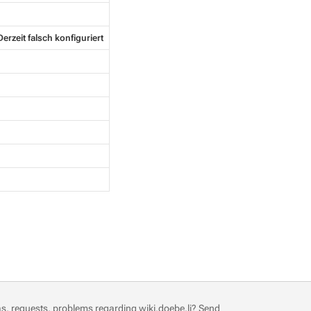
Derzeit falsch konfiguriert
s, requests, problems regarding wiki.doebe.li?
Send