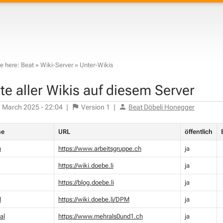
e here:
Beat
»
Wiki-Server
»
Unter-Wikis
ste aller Wikis auf diesem Server
 March 2025 - 22:04
|
Version
1
|
Beat Döbeli Honegger
me
URL
öffentlich
n
https://www.arbeitsgruppe.ch
ja
https://wiki.doebe.li
ja
https://blog.doebe.li
ja
M
https://wiki.doebe.li/DPM
ja
al
https://www.mehrals0und1.ch
ja