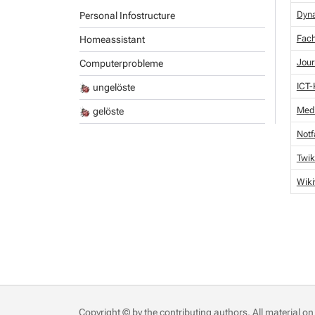
Dyn
Personal Infostructure
Fach
Homeassistant
Jour
Computerprobleme
ICT
ungelöste
Medi
gelöste
Notf
Twi
Wik
Copyright © by the contributing authors. All material on 