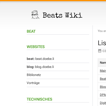
BEAT
You ar
Li
WEBSITES
03
beat:
beat.doebe.li
Na
blog:
blog.doebe.li
Mai
Biblionetz
Beat
Vorträge
Blog
DP
TECHNISCHES
Digit