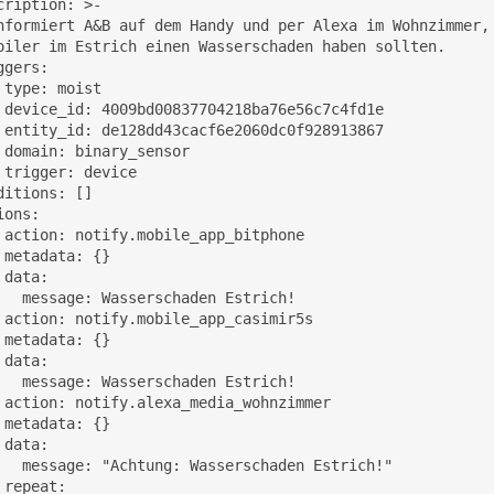
cription: >-

nformiert A&B auf dem Handy und per Alexa im Wohnzimmer, 
oiler im Estrich einen Wasserschaden haben sollten.

ggers:

 type: moist

 device_id: 4009bd00837704218ba76e56c7c4fd1e

 entity_id: de128dd43cacf6e2060dc0f928913867

 domain: binary_sensor

 trigger: device

ditions: []

ions:

 action: notify.mobile_app_bitphone

 metadata: {}

 data:

   message: Wasserschaden Estrich!

 action: notify.mobile_app_casimir5s

 metadata: {}

 data:

   message: Wasserschaden Estrich!

 action: notify.alexa_media_wohnzimmer

 metadata: {}

 data:

   message: "Achtung: Wasserschaden Estrich!"

 repeat:
