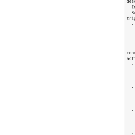
des
  I
  B
tri
  -
   
   
   
   
con
act
  -
   
   
   
  -
   
   
   
  -
   
   
   
  -