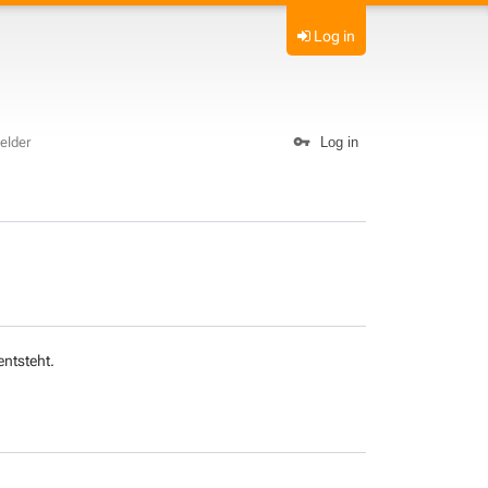
Log in
elder
Log in
ntsteht.