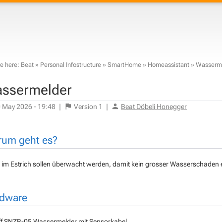
e here:
Beat
»
Personal Infostructure
»
SmartHome
»
Homeassistant
»
Wasserm
ssermelder
 May 2026 - 19:48
|
Version
1
|
Beat Döbeli Honegger
um geht es?
r im Estrich sollen überwacht werden, damit kein grosser Wasserschaden e
dware
f SNZB-05 Wassermelder mit Sensorkabel