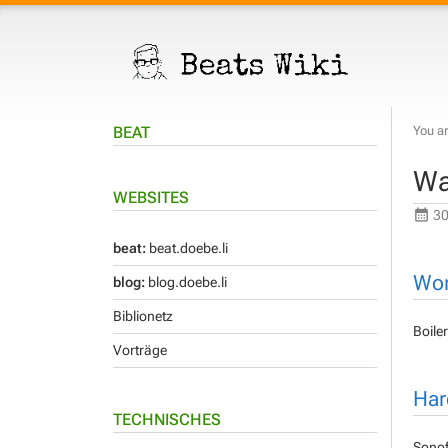
BEAT
You ar
Wa
WEBSITES
30
beat:
beat.doebe.li
Wor
blog:
blog.doebe.li
Biblionetz
Boile
Vorträge
Har
TECHNISCHES
Sonof