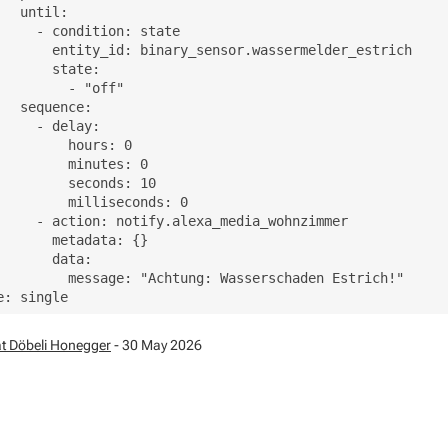
   until:

     - condition: state

       entity_id: binary_sensor.wassermelder_estrich

       state:

         - "off"

   sequence:

     - delay:

         hours: 0

         minutes: 0

         seconds: 10

         milliseconds: 0

     - action: notify.alexa_media_wohnzimmer

       metadata: {}

       data:

         message: "Achtung: Wasserschaden Estrich!"

t Döbeli Honegger
- 30 May 2026