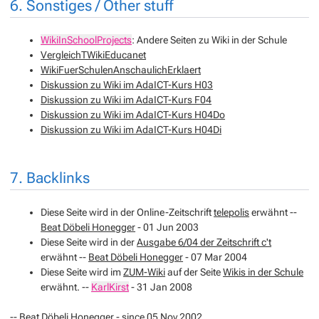
6. Sonstiges / Other stuff
WikiInSchoolProjects
: Andere Seiten zu Wiki in der Schule
VergleichTWikiEducanet
WikiFuerSchulenAnschaulichErklaert
Diskussion zu Wiki im AdaICT-Kurs H03
Diskussion zu Wiki im AdaICT-Kurs F04
Diskussion zu Wiki im AdaICT-Kurs H04Do
Diskussion zu Wiki im AdaICT-Kurs H04Di
7. Backlinks
Diese Seite wird in der Online-Zeitschrift
telepolis
erwähnt --
Beat Döbeli Honegger
- 01 Jun 2003
Diese Seite wird in der
Ausgabe 6/04 der Zeitschrift c't
erwähnt --
Beat Döbeli Honegger
- 07 Mar 2004
Diese Seite wird im
ZUM-Wiki
auf der Seite
Wikis in der Schule
erwähnt. --
KarlKirst
- 31 Jan 2008
--
Beat Döbeli Honegger
- since 05 Nov 2002