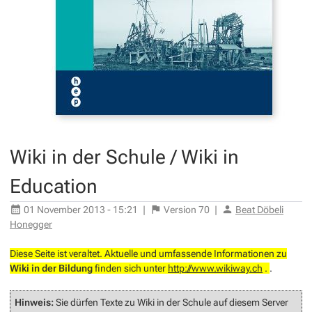
Wiki in der Schule / Wiki in
Education
01 November 2013 - 15:21
|
Version
70
|
Beat Döbeli
Honegger
Diese Seite ist veraltet. Aktuelle und umfassende Informationen zu
Wiki in der Bildung
finden sich unter
http://www.wikiway.ch
.
.
Hinweis:
Sie dürfen Texte zu Wiki in der Schule auf diesem Server