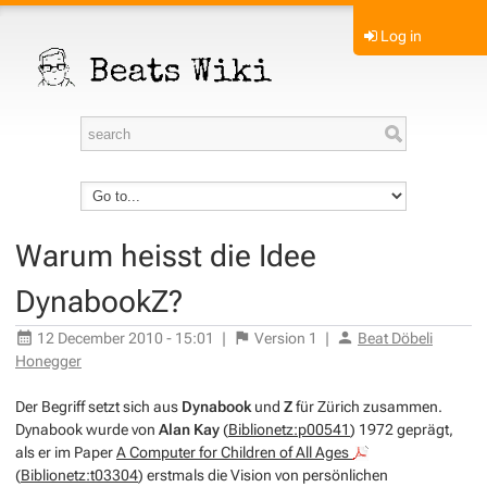
Log in
Warum heisst die Idee
DynabookZ?
12 December 2010 - 15:01
|
Version
1
|
Beat Döbeli
Honegger
Der Begriff setzt sich aus
Dynabook
und
Z
für Zürich zusammen.
Dynabook wurde von
Alan Kay
(
Biblionetz:p00541
) 1972 geprägt,
als er im Paper
A Computer for Children of All Ages
(
Biblionetz:t03304
) erstmals die Vision von persönlichen