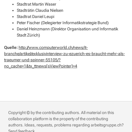
Stadtrat Martin Waser
Stadträtin Claudia Nielsen
Stadtrat Daniel Leupi
Peter Fischer (Delegierter Informatikstrategie Bund)
Daniel Heinzmann (Direktor Organisation und Informatik
Stadt Zürich)
Quelle:
http://www.computerworld.ch/news/it-
branche/artikel/exklusivinterview-zu-ezuerich-es-braucht-mehr-als-
traeumer-und-spinner-55105/?
no_cache=1&tx_ttnews[sViewPointer]=4
Copyright © by the contributing authors. All material on this
collaboration platform is the property of the contributing
authors.
Ideas, requests, problems regarding arbeitsgruppe.ch?
Send feedback