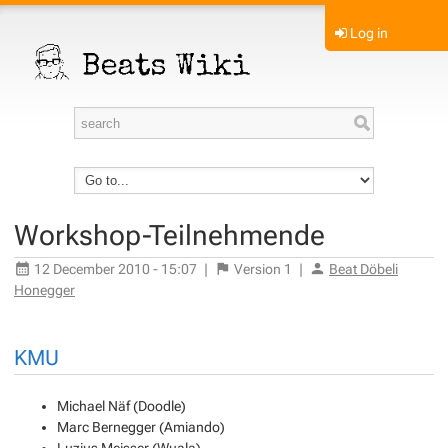
Log in
Workshop-Teilnehmende
12 December 2010 - 15:07
|
Version
1
|
Beat Döbeli
Honegger
KMU
Michael Näf (Doodle)
Marc Bernegger (Amiando)
Luzius Meisser (Wuala)