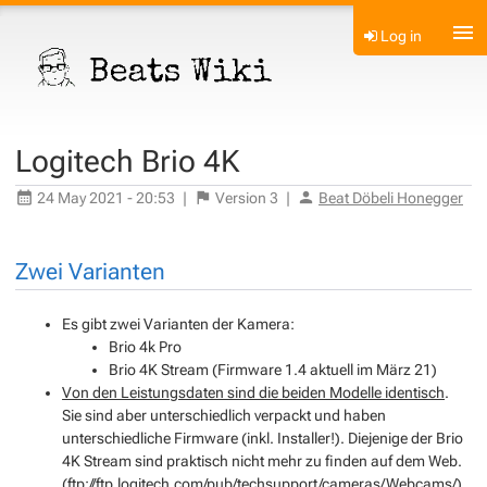
Log in
Logitech Brio 4K
24 May 2021 - 20:53
|
Version
3
|
Beat Döbeli Honegger
Zwei Varianten
Es gibt zwei Varianten der Kamera:
Brio 4k Pro
Brio 4K Stream (Firmware 1.4 aktuell im März 21)
Von den Leistungsdaten sind die beiden Modelle identisch
.
Sie sind aber unterschiedlich verpackt und haben
unterschiedliche Firmware (inkl. Installer!). Diejenige der Brio
4K Stream sind praktisch nicht mehr zu finden auf dem Web.
(
ftp://ftp.logitech.com/pub/techsupport/cameras/Webcams/
)