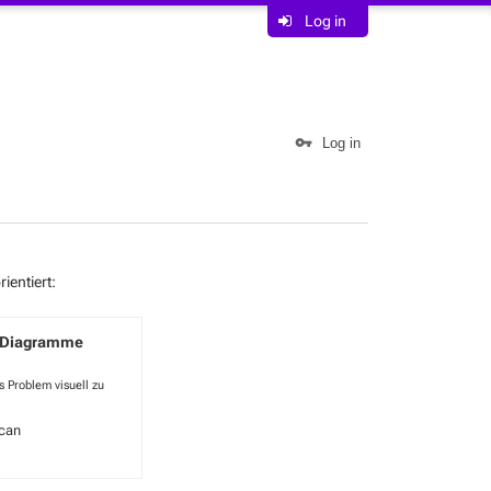
Log in
Log in
ientiert:
r Diagramme
 Problem visuell zu
can